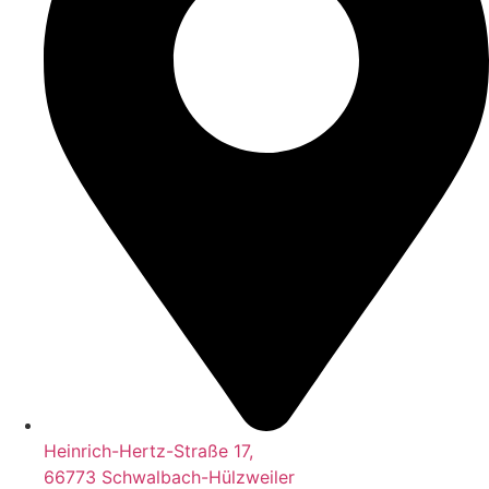
Heinrich-Hertz-Straße 17,
66773 Schwalbach-Hülzweiler