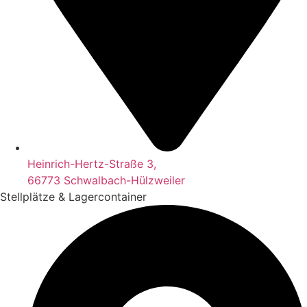
Heinrich-Hertz-Straße 3,
66773 Schwalbach-Hülzweiler
Stellplätze & Lagercontainer